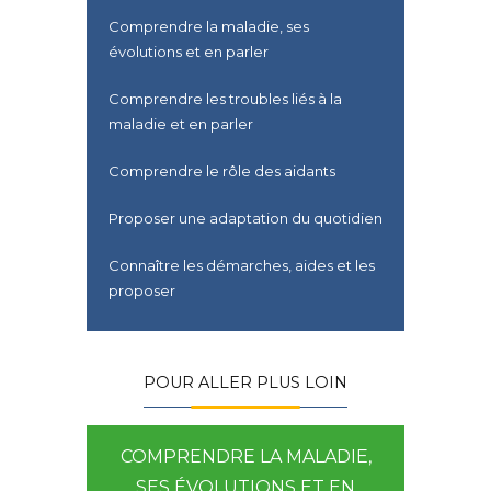
Comprendre la maladie, ses
évolutions et en parler
Comprendre les troubles liés à la
maladie et en parler
Comprendre le rôle des aidants
Proposer une adaptation du quotidien
Connaître les démarches, aides et les
proposer
POUR ALLER PLUS LOIN
S HAS ET
COMPRENDRE LA MALADIE,
COMPREND
ANTES
SES ÉVOLUTIONS ET EN
LIÉS À 