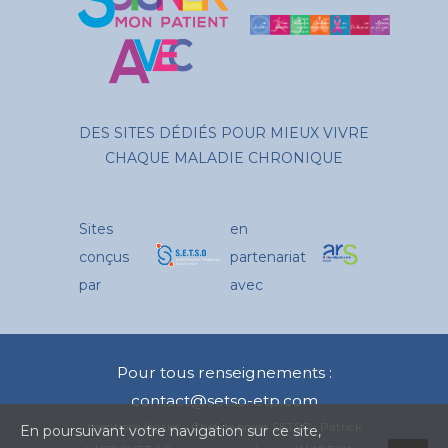
DES SITES DÉDIÉS POUR MIEUX VIVRE
CHAQUE MALADIE CHRONIQUE
Sites
en
conçus
partenariat
par
avec
Pour tous renseignements :
contact@setso-etp.com
mentions légales
- Chef de projet SETSO : Patrick
En poursuivant votre navigation sur ce site,