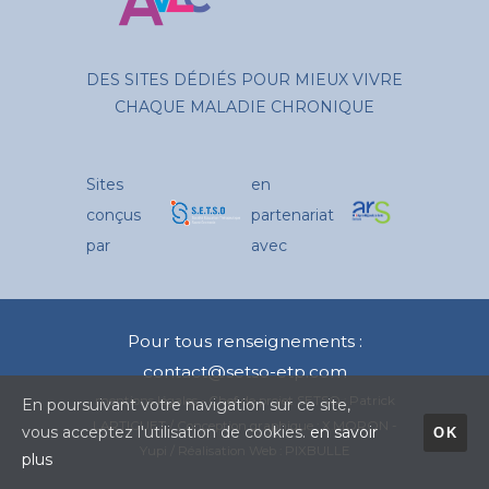
DES SITES DÉDIÉS POUR MIEUX VIVRE
CHAQUE MALADIE CHRONIQUE
Sites
en
conçus
partenariat
par
avec
Pour tous renseignements :
contact@setso-etp.com
mentions légales
- Chef de projet SETSO : Patrick
En poursuivant votre navigation sur ce site,
LARTIGUET / Conception graphique : X.MORON -
vous acceptez l'utilisation de cookies.
en savoir
OK
Yupi / Réalisation Web : PIXBULLE
plus