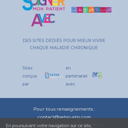
DES SITES DÉDIÉS POUR MIEUX VIVRE
CHAQUE MALADIE CHRONIQUE
Sites
en
conçus
partenariat
par
avec
Pour tous renseignements :
contact@setso-etp.com
mentions légales
- Chef de projet SETSO : Patrick
En poursuivant votre navigation sur ce site,